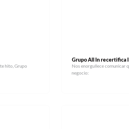
Grupo All In recertific
te hito, Grupo
Nos enorgullece comunicar q
negocio: